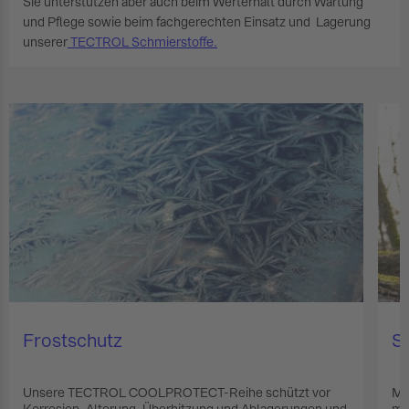
Sie unterstützen aber auch beim Werterhalt durch Wartung
und Pflege sowie beim fachgerechten Einsatz und Lagerung
unserer
TECTROL Schmierstoffe.
Frostschutz
So
Unsere TECTROL COOLPROTECT-Reihe schützt vor
Mi