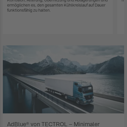
Korrosion, Alterung, Überhitzung und Ablagerungen und
max
ermöglichen es, den gesamten Kühlkreislauf auf Dauer
funktionsfähig zu halten.
Zum Shop
AdBlue® von TECTROL – Minimaler