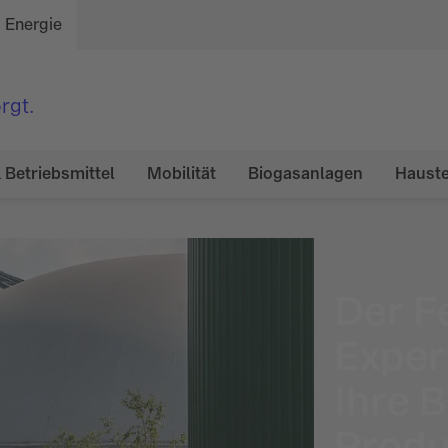
Energie
rgt.
 Betriebsmittel
Mobilität
Biogasanlagen
Hauste
Der F
Exper
Ihre 
Produ