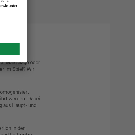
t der
ich Maissilage oder
er im Spiel? Wir
homogenisiert
hrt werden. Dabei
g aus Haupt- und
rlich in den
 und Luft
unter