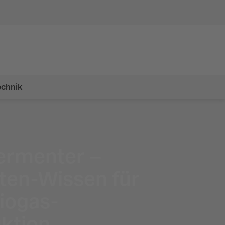
chnik
ermenter –
ten-Wissen für
Biogas-
ktion