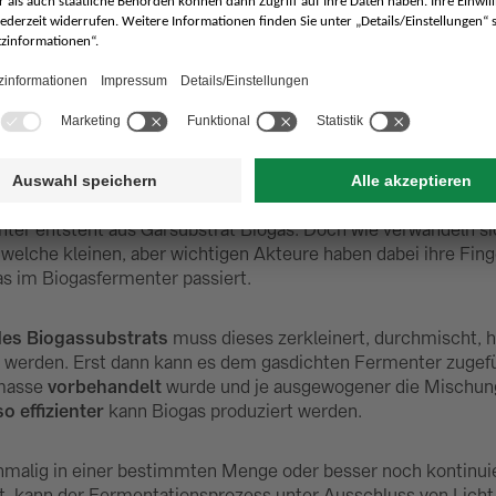
at zum Biogas – So funktionier
einer Biogasanlage
enter entsteht aus Gärsubstrat Biogas. Doch wie verwandeln s
 welche kleinen, aber wichtigen Akteure haben dabei ihre Fing
as im Biogasfermenter passiert.
des Biogassubstrats
muss dieses zerkleinert, durchmischt, 
werden. Erst dann kann es dem gasdichten Fermenter zugefü
masse
vorbehandelt
wurde und je ausgewogener die Mischun
o effizienter
kann Biogas produziert werden.
nmalig in einer bestimmten Menge oder besser noch kontinuie
st, kann der Fermentationsprozess unter Ausschluss von Licht