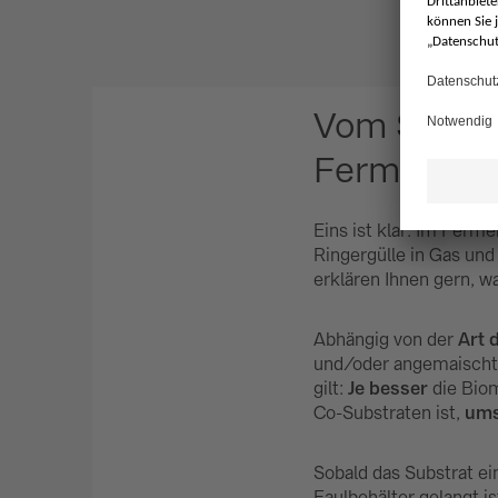
Vom Substr
Fermenter 
Eins ist klar: Im Ferm
Ringergülle in Gas und
erklären Ihnen gern, w
Abhängig von der
Art 
und/oder angemaischt 
gilt:
Je besser
die Bio
Co-Substraten ist,
ums
Sobald das Substrat ei
Faulbehälter gelangt i