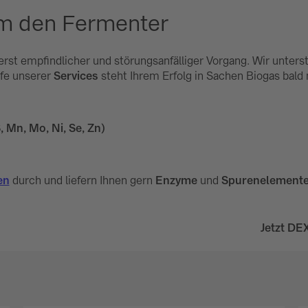
um den Fermenter
rst empfindlicher und störungsanfälliger Vorgang. Wir unters
ilfe unserer
Services
steht Ihrem Erfolg in Sachen Biogas bald
, Mn, Mo, Ni, Se, Zn)
en
durch und liefern Ihnen gern
Enzyme
und
Spurenelement
Jetzt DE