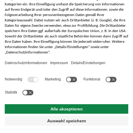
Ihre E-Mail
Ihre Kundennummer
Ich stimme den
AGB
zu und habe die
Datenschutzerklärung
gelesen.
Biogasanlagen - Überblick
Gärrestlager
Fermenter
Services und Wartung