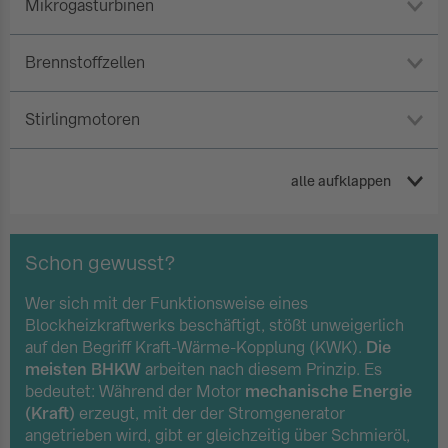
Mikrogasturbinen
Brennstoffzellen
Stirlingmotoren
alle aufklappen
Schon gewusst?
Wer sich mit der Funktionsweise eines
Blockheizkraftwerks beschäftigt, stößt unweigerlich
auf den Begriff Kraft-Wärme-Kopplung (KWK).
Die
meisten BHKW
arbeiten nach diesem Prinzip. Es
bedeutet: Während der Motor
mechanische Energie
(Kraft)
erzeugt, mit der der Stromgenerator
angetrieben wird, gibt er gleichzeitig über Schmieröl,